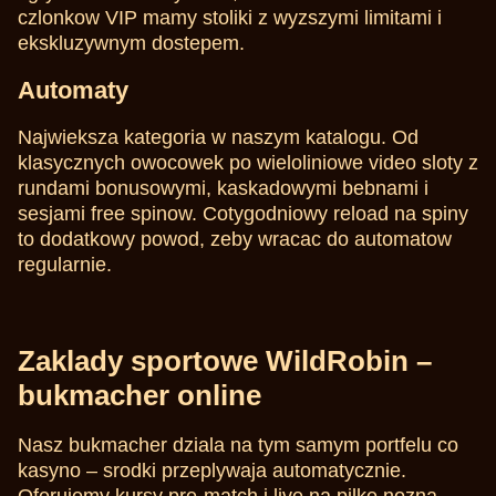
czlonkow VIP mamy stoliki z wyzszymi limitami i
ekskluzywnym dostepem.
Automaty
Najwieksza kategoria w naszym katalogu. Od
klasycznych owocowek po wieloliniowe video sloty z
rundami bonusowymi, kaskadowymi bebnami i
sesjami free spinow. Cotygodniowy reload na spiny
to dodatkowy powod, zeby wracac do automatow
regularnie.
Zaklady sportowe WildRobin –
bukmacher online
Nasz bukmacher dziala na tym samym portfelu co
kasyno – srodki przeplywaja automatycznie.
Oferujemy kursy pre-match i live na pilke nozna,