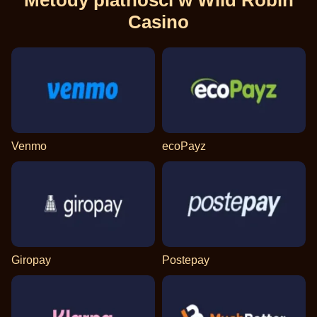
Casino
Venmo
ecoPayz
Giropay
Postepay