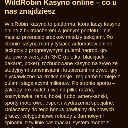
WildRobin Kasyno online – co u
nas znajdziesz
WildRobin Kasyno to platforma, ktora laczy kasyno
online z bukmacherem w jednym portfelu – nie
musisz przenosic srodkow miedzy sekcjami. Po
stronie kasyna mamy tysiace automatow online,
jackpoty z progresywnymi pulami nagrod, gry
stolowe w wersjach RNG (ruletka, blackjack,
bakarat, poker), rozbudowane kasyno na zywo ze
studyjnymi transmisjami i krupierami na zywo, gry
blyskawiczne na krotkie sesje i regularne turnieje z
pulami siagajacymi milionow. Po stronie sportu –
zaklady pre-match i live na pilke nozna,
koszykowke, tenis, hokej, futbol amerykanski,
sporty motorowe, esport i wydarzenia specjalne.
Dolaczamy do tego bonus powitalny dla nowych
graczy, cotygodniowe reloady z darmowymi
spinami, trzy linie cashbacku, system monet z