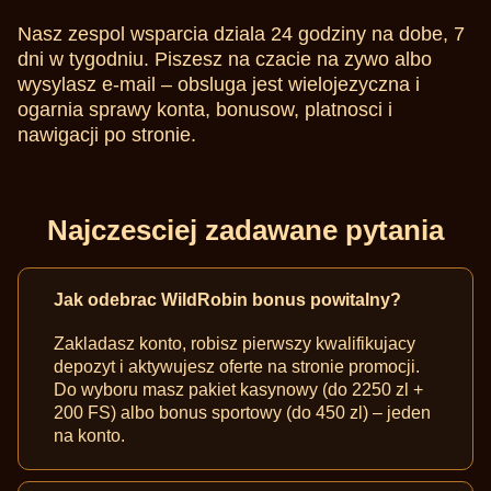
Nasz zespol wsparcia dziala 24 godziny na dobe, 7
dni w tygodniu. Piszesz na czacie na zywo albo
wysylasz e-mail – obsluga jest wielojezyczna i
ogarnia sprawy konta, bonusow, platnosci i
nawigacji po stronie.
Najczesciej zadawane pytania
Jak odebrac WildRobin bonus powitalny?
Zakladasz konto, robisz pierwszy kwalifikujacy
depozyt i aktywujesz oferte na stronie promocji.
Do wyboru masz pakiet kasynowy (do 2250 zl +
200 FS) albo bonus sportowy (do 450 zl) – jeden
na konto.