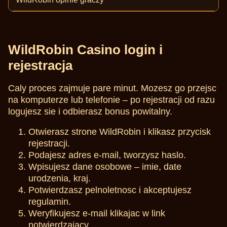
WildRobin Casino login i
rejestracja
Live Blackjack
Moonshot
Wolf Gold
Lightning Roulette
Boom or Bust
Legacy of Dead
Evolution Gaming
SoftSwiss
Pragmatic Play
Evolution Gaming
BGaming
Play’n GO
Caly proces zajmuje pare minut. Mozesz go przejsc
na komputerze lub telefonie – po rejestracji od razu
logujesz sie i odbierasz bonus powitalny.
Otwierasz strone WildRobin i klikasz przycisk
rejestracji.
Podajesz adres e-mail, tworzysz haslo.
Crazy Time
Bustabit
Gates of Olympus
Mega Ball
Crash
Dead or Alive II
Wpisujesz dane osobowe – imie, date
Evolution Gaming
Independent
Pragmatic Play
Evolution Gaming
Roobet
NetEnt
urodzenia, kraj.
Potwierdzasz pelnoletnosc i akceptujesz
regulamin.
Weryfikujesz e-mail klikajac w link
potwierdzajacy.