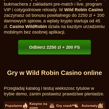
bukmachera z zakladami pre-match i live, program
VIP i cotygodniowe reloady. W
Wild Robin Casino
zaczynasz od bonusu powitalnego do 2250 zl + 200
darmowych spinow, a wplaty krypto startuja od 45
zl.
Casino WildRobin
dziala na kazdym urzadzeniu
mobilnym bez osobnej aplikacji.
Odbierz 2250 zl + 200 FS
Gry w Wild Robin Casino online
Przegladaj katalog i testuj wiekszosc tytulow w
trybie demo, zanim postawisz prawdziwe pieniadze.
Kasyno na
Popularne
Gry crash
Automaty
zywo