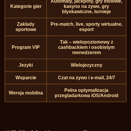
Automaty, jackpoty, gry stolowe,
Kategorie gier
kasyno na zywo, gry
blyskawiczne, turnieje
Zaklady
Pre-match, live, sporty wirtualne,
sportowe
esport
Tak – wielopoziomowy z
Program VIP
cashbackiem i osobistym
menedzerem
Jezyki
Wielojezyczny
Wsparcie
Czat na zywo i e-mail, 24/7
Pelna optymalizacja
Wersja mobilna
przegladarkowa iOS/Android