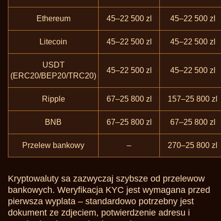
Ethereum
45–22 500 zl
45–22 500 zl
Litecoin
45–22 500 zl
45–22 500 zl
USDT
45–22 500 zl
45–22 500 zl
(ERC20/BEP20/TRC20)
Ripple
67–25 800 zl
157–25 800 zl
BNB
67–25 800 zl
67–25 800 zl
Przelew bankowy
–
270–25 800 zl
Kryptowaluty sa zazwyczaj szybsze od przelewow
bankowych. Weryfikacja KYC jest wymagana przed
pierwsza wyplata – standardowo potrzebny jest
dokument ze zdjeciem, potwierdzenie adresu i