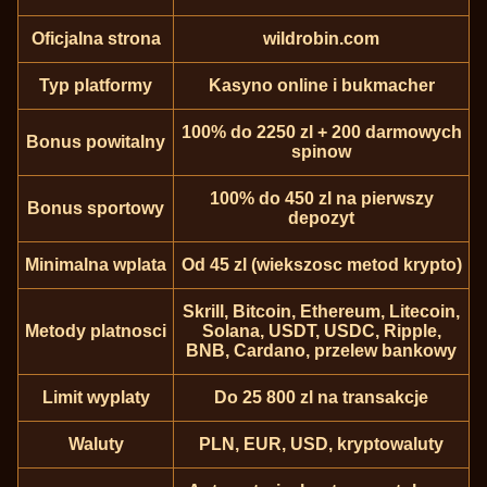
Oficjalna strona
wildrobin.com
Typ platformy
Kasyno online i bukmacher
100% do 2250 zl + 200 darmowych
Bonus powitalny
spinow
100% do 450 zl na pierwszy
Bonus sportowy
depozyt
Minimalna wplata
Od 45 zl (wiekszosc metod krypto)
Skrill, Bitcoin, Ethereum, Litecoin,
Metody platnosci
Solana, USDT, USDC, Ripple,
BNB, Cardano, przelew bankowy
Limit wyplaty
Do 25 800 zl na transakcje
Waluty
PLN, EUR, USD, kryptowaluty