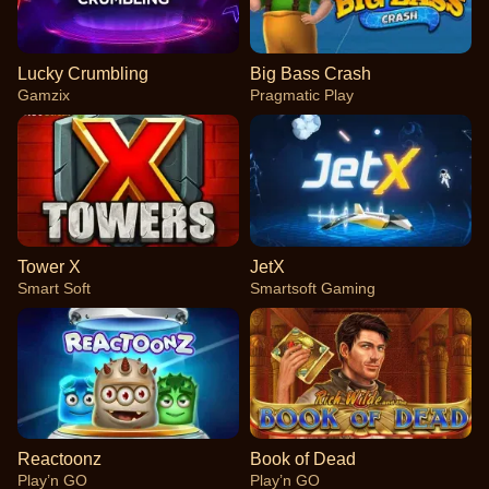
Lucky Crumbling
Big Bass Crash
Gamzix
Pragmatic Play
Tower X
JetX
Smart Soft
Smartsoft Gaming
Reactoonz
Book of Dead
Play’n GO
Play’n GO