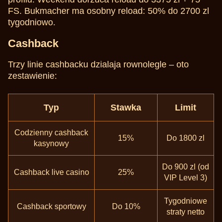
FS. Bukmacher ma osobny reload: 50% do 2700 zl
tygodniowo.
Cashback
Trzy linie cashbacku dzialaja rownolegle – oto
zestawienie:
Typ
Stawka
Limit
Codzienny cashback
15%
Do 1800 zl
kasynowy
Do 900 zl (od
Cashback live casino
25%
VIP Level 3)
Tygodniowe
Cashback sportowy
Do 10%
straty netto