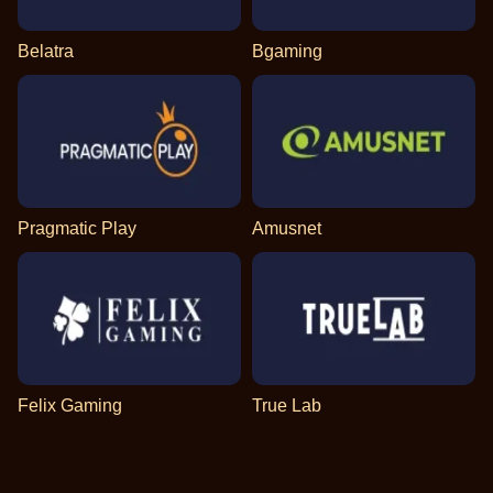
Belatra
Bgaming
Pragmatic Play
Amusnet
Felix Gaming
True Lab