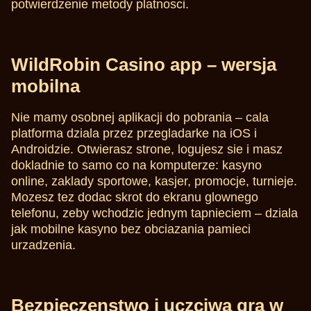
potwierdzenie metody platnosci.
WildRobin Casino app – wersja
mobilna
Nie mamy osobnej aplikacji do pobrania – cala
platforma dziala przez przegladarke na iOS i
Androidzie. Otwierasz strone, logujesz sie i masz
dokladnie to samo co na komputerze: kasyno
online, zaklady sportowe, kasjer, promocje, turnieje.
Mozesz tez dodac skrot do ekranu glownego
telefonu, zeby wchodzic jednym tapnieciem – dziala
jak mobilne kasyno bez obciazania pamieci
urzadzenia.
Bezpieczenstwo i uczciwa gra w